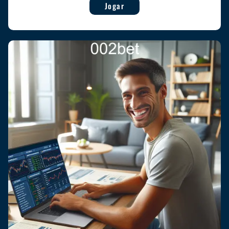
Jogar