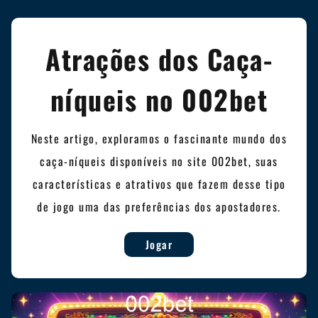
Atrações dos Caça-
níqueis no 002bet
Neste artigo, exploramos o fascinante mundo dos
caça-níqueis disponíveis no site 002bet, suas
características e atrativos que fazem desse tipo
de jogo uma das preferências dos apostadores.
Jogar