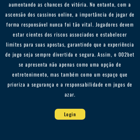
aumentando as chances de vitória. No entanto, com a
ascensão dos cassinos online, a importância de jogar de
forma responsável nunca foi tão vital. Jogadores devem
estar cientes dos riscos associados e estabelecer
limites para suas apostas, garantindo que a experiência
de jogo seja sempre divertida e segura. Assim, o 002bet
se apresenta não apenas como uma opção de
entretenimento, mas também como um espaço que
prioriza a segurança e a responsabilidade em jogos de
azar.
Login