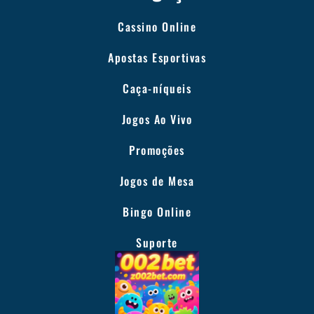
Cassino Online
Apostas Esportivas
Caça-níqueis
Jogos Ao Vivo
Promoções
Jogos de Mesa
Bingo Online
Suporte