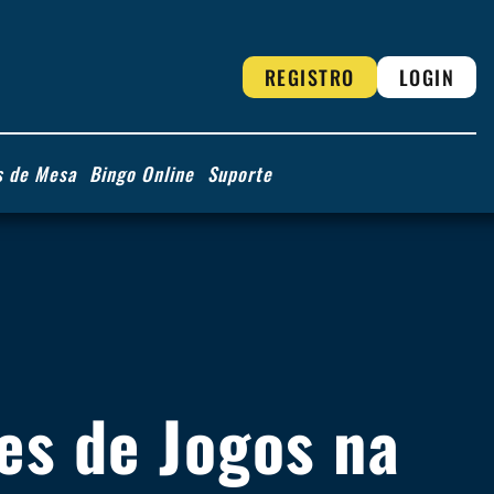
REGISTRO
LOGIN
s de Mesa
Bingo Online
Suporte
s de Jogos na