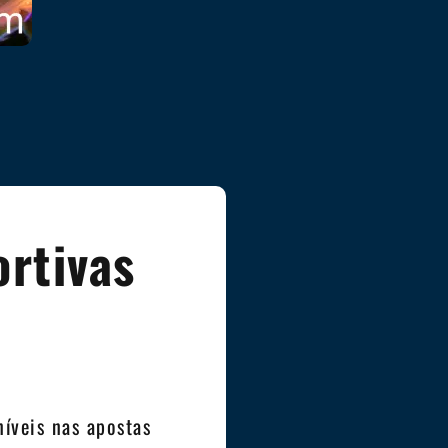
ortivas
níveis nas apostas