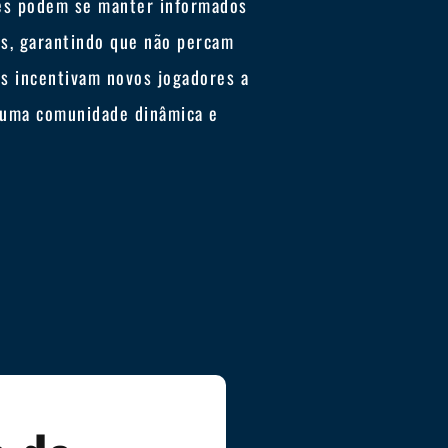
res podem se manter informados
is, garantindo que não percam
s incentivam novos jogadores a
 uma comunidade dinâmica e