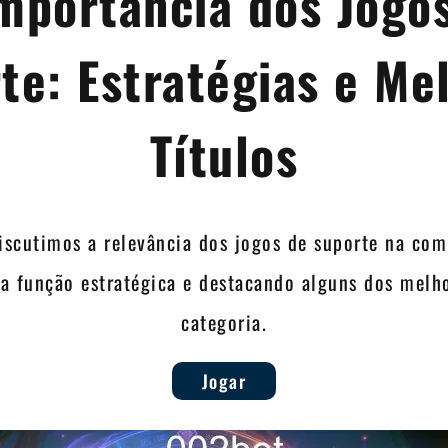
mportância dos Jogo
te: Estratégias e Me
Títulos
discutimos a relevância dos jogos de suporte na co
a função estratégica e destacando alguns dos melho
categoria.
Jogar