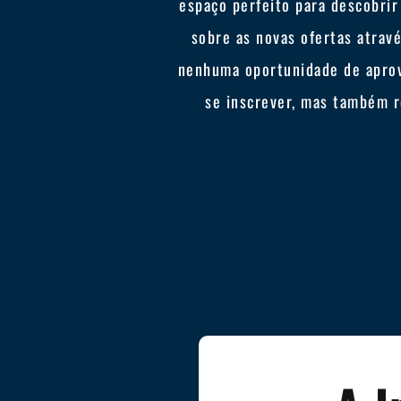
espaço perfeito para descobri
sobre as novas ofertas atrav
nenhuma oportunidade de aprov
se inscrever, mas também 