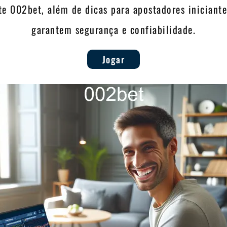
ite 002bet, além de dicas para apostadores iniciante
garantem segurança e confiabilidade.
Jogar