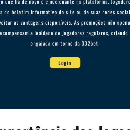
r o que há de novo e emocionante na plataforma. Jogado
és do boletim informativo do site ou de suas redes socia
eitar as vantagens disponíveis. As promoções não apena
recompensam a lealdade de jogadores regulares, criando
engajada em torno da 002bet.
Login